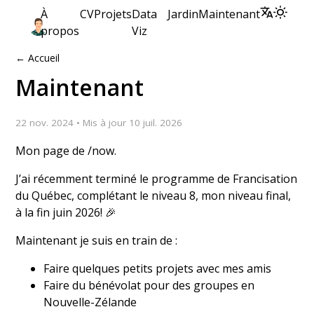
À
CV
Projets
Data
Jardin
Maintenant
propos
Viz
← Accueil
Maintenant
22 nov. 2024 • Mis à jour 10 juil. 2026
Mon page de
/now
.
J’ai récemment terminé le programme de Francisation
du Québec, complétant le niveau 8, mon niveau final,
à la fin juin 2026! 🎉
Maintenant je suis en train de :
Faire quelques petits projets avec mes amis
Faire du bénévolat pour des groupes en
Nouvelle-Zélande