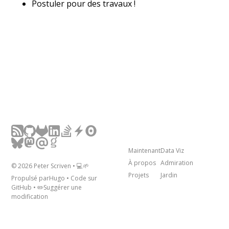
Postuler pour des travaux !
Maintenant
Data Viz
À propos
Admiration
©
2026
Peter Scriven • 💻🌱
Projets
Jardin
Propulsé par
Hugo
• Code sur
GitHub
• ✏️
Suggérer une
modification